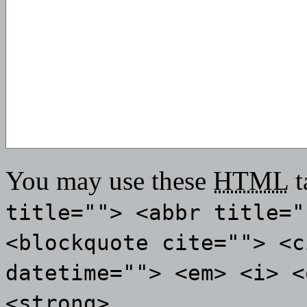
You may use these
HTML
t
title=""> <abbr title="
<blockquote cite=""> <c
datetime=""> <em> <i> <
<strong>