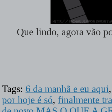
Que lindo, agora vão p
Tags:
6 da manhã e eu aqui
por hoje é só
,
finalmente tr
de novo MAS O QUE A G