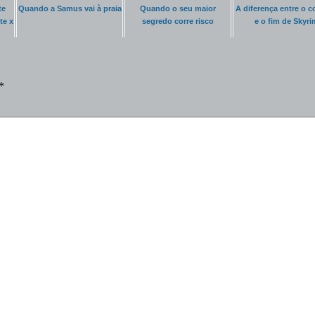
te
Quando a Samus vai à praia
Quando o seu maior
A diferença entre o 
te x
segredo corre risco
e o fim de Skyri
*