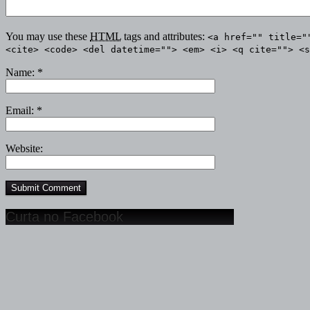
You may use these
HTML
tags and attributes:
<a href="" title="
<cite> <code> <del datetime=""> <em> <i> <q cite=""> <s
Name:
*
Email:
*
Website:
Curta no Facebook