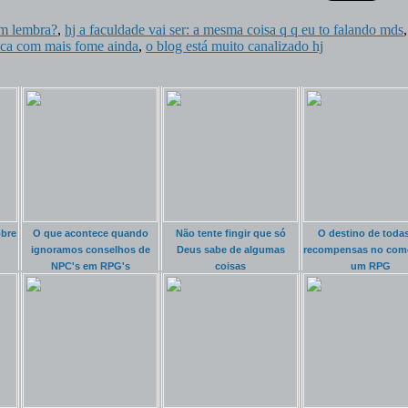
ém lembra?
,
hj a faculdade vai ser: a mesma coisa q q eu to falando mds
ica com mais fome ainda
,
o blog está muito canalizado hj
bre
O que acontece quando
Não tente fingir que só
O destino de toda
ignoramos conselhos de
Deus sabe de algumas
recompensas no com
NPC's em RPG's
coisas
um RPG