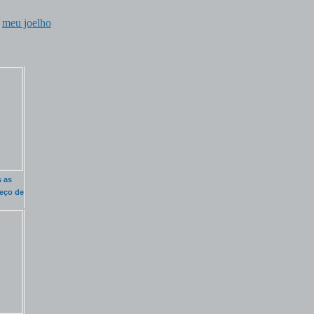
,
meu joelho
s as
eço de