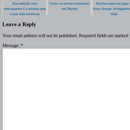
Sua relação com
Como se tornar invencível
Razões para um jogo 
videogames é a mesma que
em Skyrim
fazer chorar: Antigamen
a sua vida amorosa
Hoje
Leave a Reply
Your email address will not be published.
Required fields are marked
Message:
*