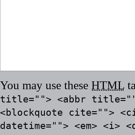
You may use these
HTML
ta
title=""> <abbr title="
<blockquote cite=""> <c
datetime=""> <em> <i> <