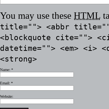
You may use these
HTML
ta
title=""> <abbr title="
<blockquote cite=""> <c
datetime=""> <em> <i> <
<strong>
Name:
*
Email:
*
Website: