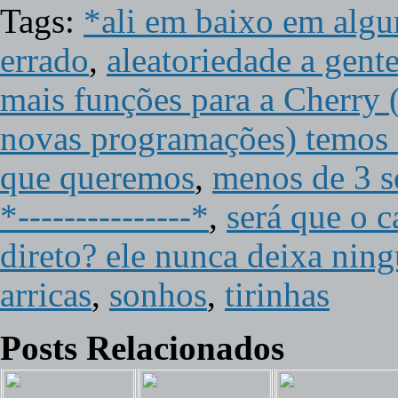
Tags:
*ali em baixo em algum
errado
,
aleatoriedade a gent
mais funções para a Cherry
novas programações) temos q
que queremos
,
menos de 3 s
*---------------*
,
será que o c
direto? ele nunca deixa ning
arricas
,
sonhos
,
tirinhas
Posts Relacionados