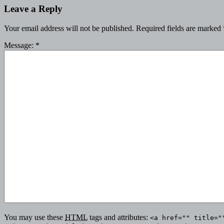
Leave a Reply
Your email address will not be published.
Required fields are marked
Message:
*
You may use these
HTML
tags and attributes:
<a href="" title="