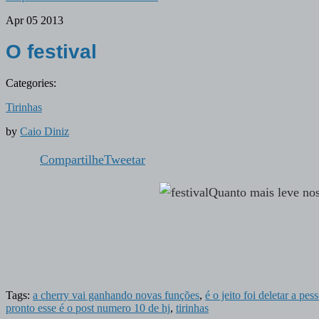
Apr
05
2013
O festival
Categories:
Tirinhas
by
Caio Diniz
Compartilhe
Tweetar
Quanto mais leve noss
Tags:
a cherry vai ganhando novas funções
,
é o jeito foi deletar a pe
pronto esse é o post numero 10 de hj
,
tirinhas