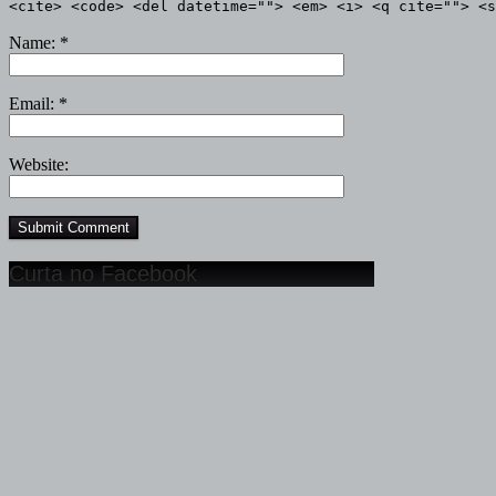
<cite> <code> <del datetime=""> <em> <i> <q cite=""> <s
Name:
*
Email:
*
Website:
Curta no Facebook