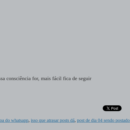
a consciência for, mais fácil fica de seguir
ssoa do whatsapp
,
isso que atrasar posts dá
,
post de dia 04 sendo postado