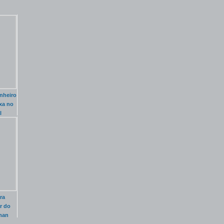
nheiro
xa no
l
ra
r do
man