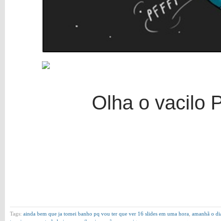
Olha o vacilo P
Tags:
ainda bem que ja tomei banho pq vou ter que ver 16 slides em uma hora
,
amanhã o dia