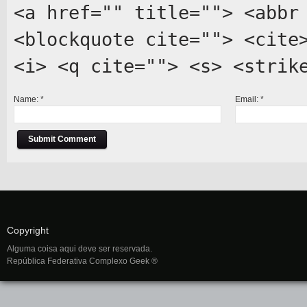
<a href="" title=""> <abbr
<blockquote cite=""> <cite
<i> <q cite=""> <s> <strik
Name:
*
Email:
*
Copyright
Alguma coisa aqui deve ser reservada.
República Federativa Complexo Geek ®