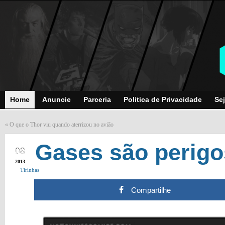
Home
Anuncie
Parceria
Politica de Privacidade
Sej
«
O que o Thor viu quando aterrizou no avião
MAR
Gases são perig
08
2013
Tirinhas
Compartilhe