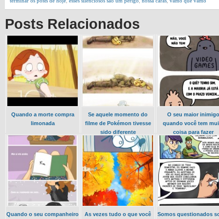
terminar os posts de hoje
,
esses silenciosos são um perigo
,
nossa caras
,
vamo que vamo
Posts Relacionados
Quando a morte compra
Se aquele momento do
O seu maior inimig
limonada
filme de Pokémon tivesse
quando você tem mui
sido diferente
coisa para fazer
Quando o seu companheiro
As vezes tudo o que você
Somos questionados s