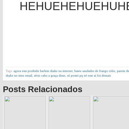
HEHUEHEHUEHUH
Tags:
agora esta proibido harlem shake na internet
,
bateu saudades de frango robo
,
parem de
shake no meu email
,
sério cabo a graça disso
,
só postei pq né esse ai foi demais
Posts Relacionados