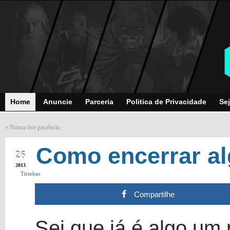
Home
Anuncie
Parceria
Politica de Privacidade
Sej
«
Nunca tive paciência
FEB
Como encerrar al
26
2013
Tirinhas
Compartilhe
Sei que já é algo um