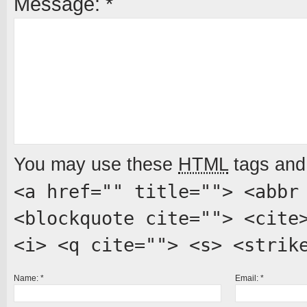
Message:
*
You may use these
HTML
tags and 
<a href="" title=""> <abbr
<blockquote cite=""> <cite
<i> <q cite=""> <s> <strik
Name:
*
Email:
*