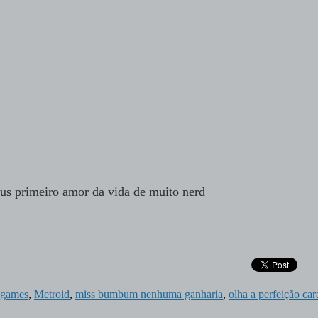
s primeiro amor da vida de muito
nerd
games
,
Metroid
,
miss bumbum nenhuma ganharia
,
olha a perfeição car