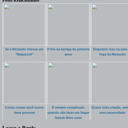
Posts Relacionados
Se a Nintendo tivesse um
O frio na barriga do primeiro
Enquanto isso na aula
"Megazord"
amor
Yoga da Nintendo
Certas coisas você nunca
É sempre complicado
Quase toda criação, ve
deve procurar
quando vão fazer um Super
uma necessidade
Smash Bros novo
Leave a Reply