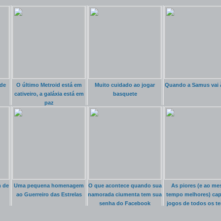
 de
O último Metroid está em
Muito cuidado ao jogar
Quando a Samus vai à
cativeiro, a galáxia está em
basquete
paz
m de
Uma pequena homenagem
O que acontece quando sua
As piores (e ao m
ao Guerreiro das Estrelas
namorada ciumenta tem sua
tempo melhores) cap
senha do Facebook
jogos de todos os t