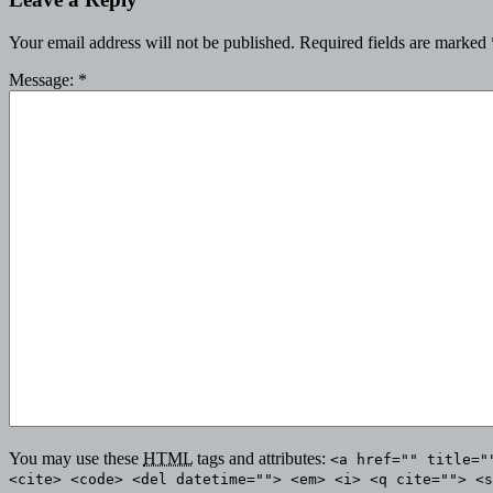
Your email address will not be published.
Required fields are marked
Message:
*
You may use these
HTML
tags and attributes:
<a href="" title="
<cite> <code> <del datetime=""> <em> <i> <q cite=""> <s