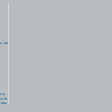
 praia
esmo
as de
empos