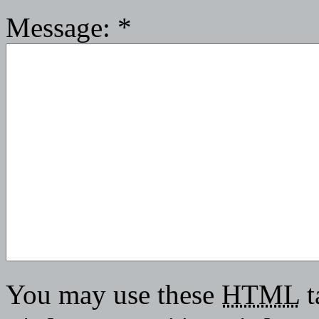
Message:
*
You may use these
HTML
t