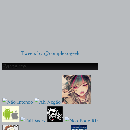
Tweets by @complexogeek
Parceiros