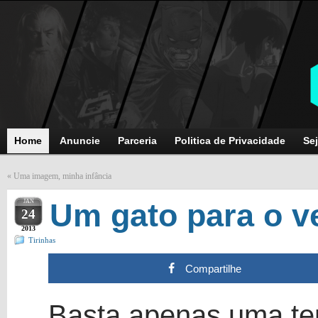
Home
Anuncie
Parceria
Politica de Privacidade
Sej
«
Uma imagem, minha infância
JAN
Um gato para o v
24
2013
Tirinhas
Compartilhe
Basta apenas uma 