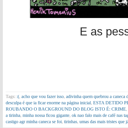
E as pes
Tags:
:(
,
acho que vou fazer isso
,
adivinha quem quebrou a caneca 
desculpa é que ia ficar enorme na página inicial
,
ESTA DETIDO P
ROUBANDO O BACKGROUND DO BLOG ISTO É: CRIME
a tirinha
,
minha nossa ficou gigante
,
ok nao falo mais de café nas ta
castigo agr minha caneca se foi
,
tirinhas
,
umas das mais tristes que j