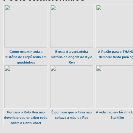
Como resumir toda a
E essa é a verdadeira
A Razão para o THAN
história de Crepúsculo em
história de origem do Kylo
demorar tanto para ag
quadrinhos
Ren
Por isso o Kylo Ren não
É por isso que o Finn não
A vida não era fácil na 
deveria procurar saber tudo
soltava a mão da Rey
Starkiller
sobre o Darth Vader