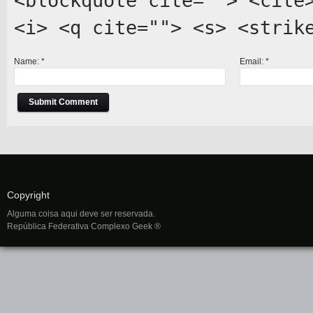
<blockquote cite=""> <cite
<i> <q cite=""> <s> <strik
Name:
*
Email:
*
Copyright
Alguma coisa aqui deve ser reservada.
República Federativa Complexo Geek ®