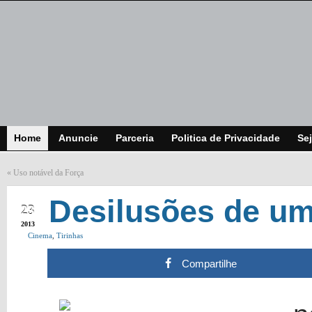
Home
Anuncie
Parceria
Politica de Privacidade
Sej
«
Uso notável da Força
JAN
Desilusões de u
23
2013
Cinema
,
Tirinhas
Compartilhe