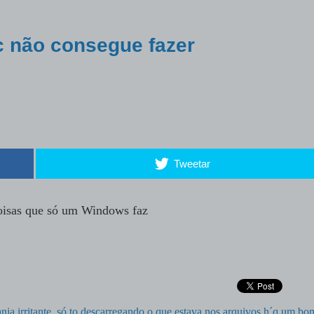
 não consegue fazer
Tweetar
isas que só um Windows faz
nja irritante
,
só to descarregando o que estava nos arquivos h´q um b