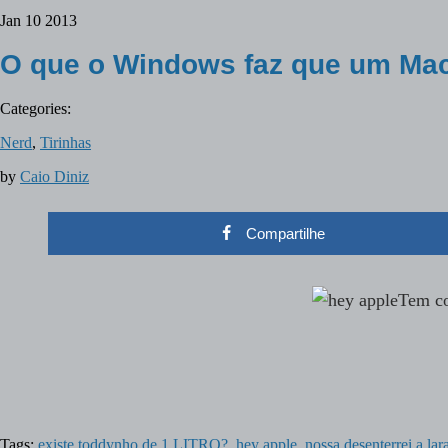
Jan
10
2013
O que o Windows faz que um Mac
Categories:
Nerd
,
Tirinhas
by
Caio Diniz
Compartilhe
Tem co
Tags:
existe toddynho de 1 LITRO?
,
hey apple
,
nossa desenterrei a lara