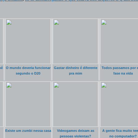
pé
O mundo deveria funcionar
Gastar dinheiro é diferente
Todos passamos por 
segundo o D20
pra mim
fase na vida
Existe um zumbi nessa casa
Videogames deixam as
A gente fica muito t
pessoas violentas?
no computador?