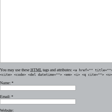
You may use these
HTML
tags and attributes:
<a href="" title=""
<cite> <code> <del datetime=""> <em> <i> <q cite=""> <s>
Name:
*
Email:
*
Website: