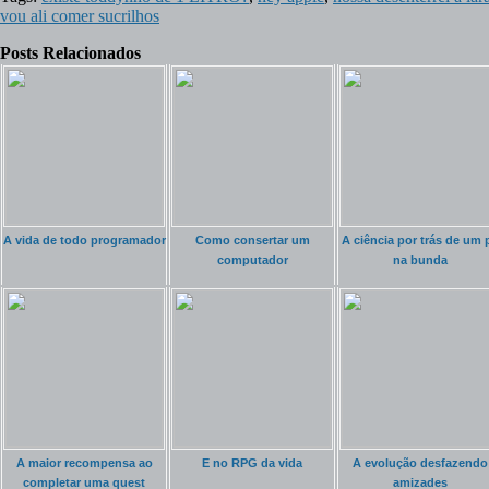
vou ali comer sucrilhos
Posts Relacionados
A vida de todo programador
Como consertar um
A ciência por trás de um 
computador
na bunda
A maior recompensa ao
E no RPG da vida
A evolução desfazendo
completar uma quest
amizades