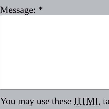
Message:
*
You may use these
HTML
ta