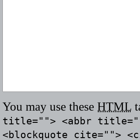
You may use these
HTML
t
title=""> <abbr title="
<blockquote cite=""> <c