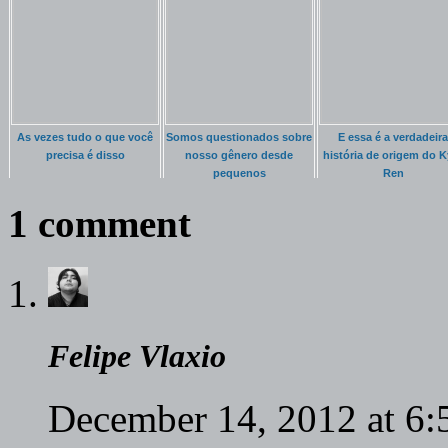
As vezes tudo o que você
Somos questionados sobre
E essa é a verdadeira
precisa é disso
nosso gênero desde
história de origem do K
pequenos
Ren
1 comment
Felipe Vlaxio
December 14, 2012 at 6