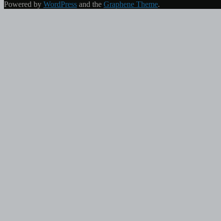
Powered by
WordPress
and the
Graphene Theme
.