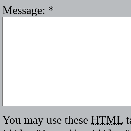
Message:
*
You may use these
HTML
t