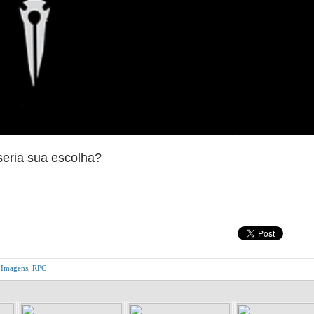
seria sua escolha?
,
Imagens
,
RPG