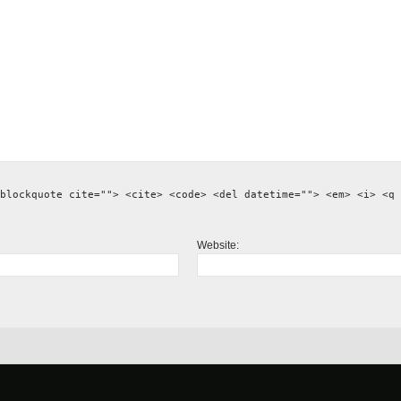
blockquote cite=""> <cite> <code> <del datetime=""> <em> <i> <q 
Website: