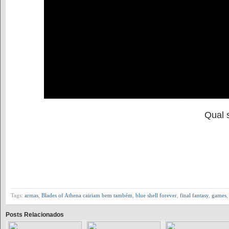
Qual 
Tags:
armas
,
Blades of Athena cairiam bem também
,
blue shell forever
,
final fantasy
,
games
Posts Relacionados