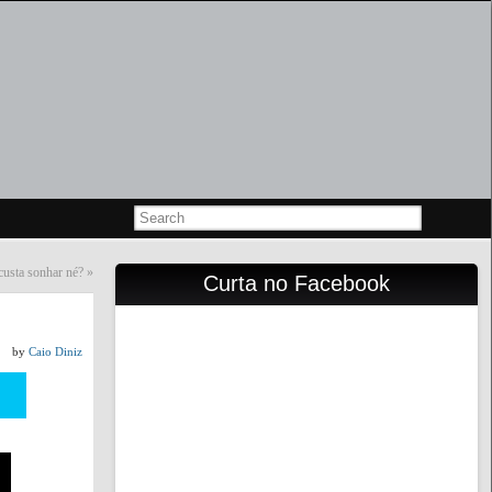
custa sonhar né?
»
Curta no Facebook
by
Caio Diniz