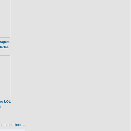
nagem
trelas
no LOL
l
 comment form
↓