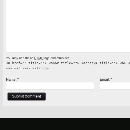
You may use these
HTML
tags and attributes:
<a href="" title=""> <abbr title=""> <acronym title=""> <b> <
<s> <strike> <strong>
Name:
*
Email:
*