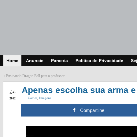
Home
Anuncie
Parceria
Politica de Privacidade
Se
«
Ensinando Dragon Ball para o professor
MAY
Apenas escolha sua arma e
24
Games
,
Imagens
2012
Compartilhe