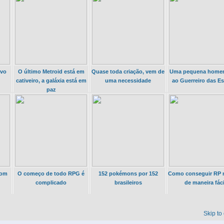
ovo
O último Metroid está em
Quase toda criação, vem de
Uma pequena home
cativeiro, a galáxia está em
uma necessidade
ao Guerreiro das Es
paz
com
O começo de todo RPG é
152 pokémons por 152
Como conseguir RP 
complicado
brasileiros
de maneira fáci
Skip to