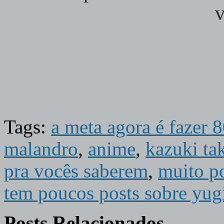
v
Tags:
a meta agora é fazer 8
malandro
,
anime
,
kazuki ta
pra vocês saberem
,
muito po
tem poucos posts sobre yug
Posts Relacionados