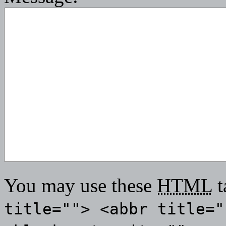
You may use these
HTML
t
title=""> <abbr title="