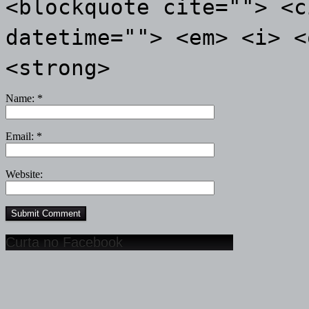
<blockquote cite=""> <c
datetime=""> <em> <i> <
<strong>
Name:
*
Email:
*
Website:
Curta no Facebook