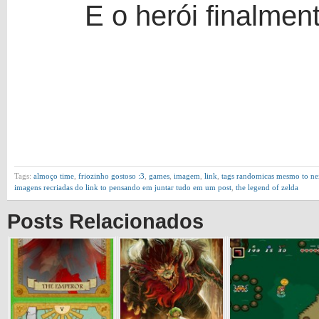
E o herói finalme
Tags:
almoço time
,
friozinho gostoso :3
,
games
,
imagem
,
link
,
tags randomicas mesmo to nei
imagens recriadas do link to pensando em juntar tudo em um post
,
the legend of zelda
Posts Relacionados