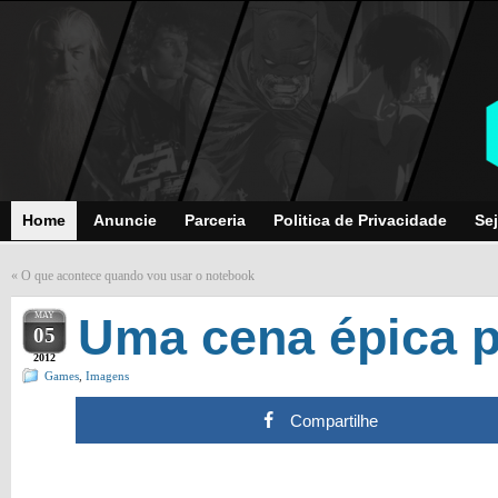
Home
Anuncie
Parceria
Politica de Privacidade
Sej
«
O que acontece quando vou usar o notebook
MAY
Uma cena épica p
05
2012
Games
,
Imagens
Compartilhe