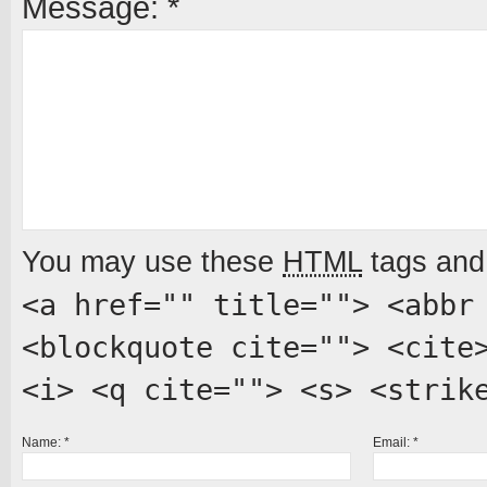
Message:
*
You may use these
HTML
tags and 
<a href="" title=""> <abbr
<blockquote cite=""> <cite
<i> <q cite=""> <s> <strik
Name:
*
Email:
*