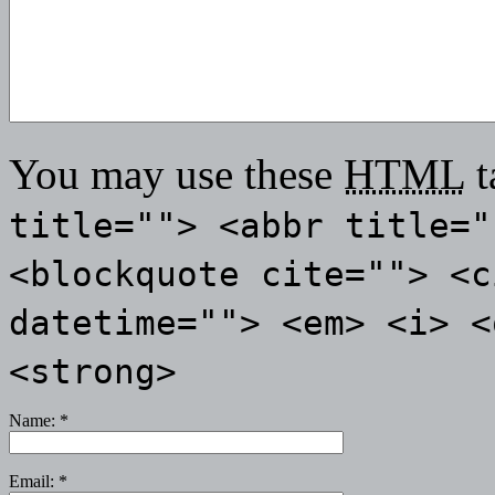
You may use these
HTML
t
title=""> <abbr title="
<blockquote cite=""> <c
datetime=""> <em> <i> <
<strong>
Name:
*
Email:
*