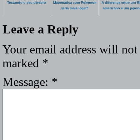
Testando o seu cérebro
Matemática com Pokémon
A diferença entre um 
seria mais legal?
americano e um japon
Leave a Reply
Your email address will not
marked
*
Message:
*