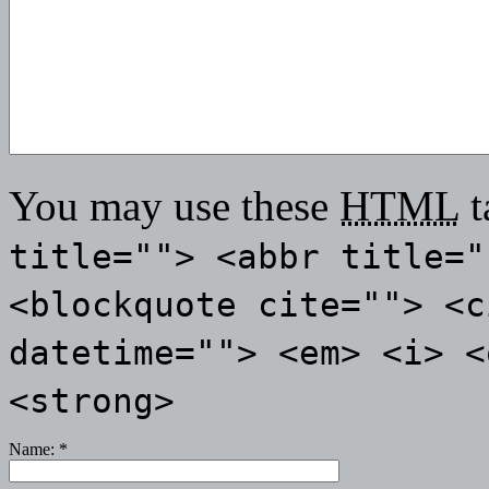
You may use these
HTML
t
title=""> <abbr title="
<blockquote cite=""> <c
datetime=""> <em> <i> <
<strong>
Name:
*