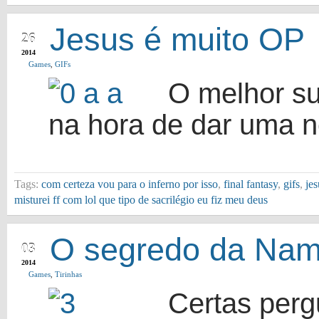
JUL
Jesus é muito OP
26
2014
Games
,
GIFs
O melhor su
na hora de dar uma ne
Tags:
com certeza vou para o inferno por isso
,
final fantasy
,
gifs
,
jes
misturei ff com lol que tipo de sacrilégio eu fiz meu deus
MAY
O segredo da Nam
03
2014
Games
,
Tirinhas
Certas perg