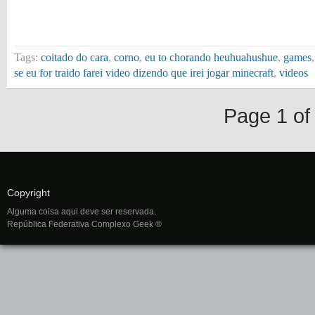
Tags:
coitado do cara
,
corno
,
eu to chorando heuhuahushue
,
games
se eu for traido farei video dizendo que irei jogar minecraft
,
videos
Page 1 of
Copyright
Alguma coisa aqui deve ser reservada.
República Federativa Complexo Geek ®