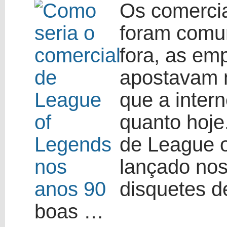
Os comerci
foram comun
fora, as em
apostavam n
que a inter
quanto hoje
de League o
lançado no
disquetes d
boas …