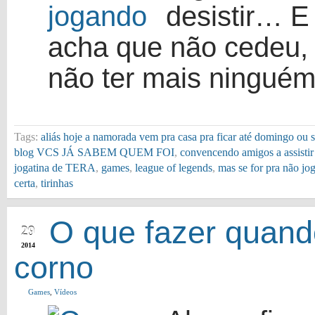
desistir… E 
acha que não cedeu,
não ter mais ninguém 
Tags:
aliás hoje a namorada vem pra casa pra ficar até domingo ou se
blog VCS JÁ SABEM QUEM FOI
,
convencendo amigos a assisti
jogatina de TERA
,
games
,
league of legends
,
mas se for pra não jog
certa
,
tirinhas
MAR
O que fazer quand
29
2014
corno
Games
,
Vídeos