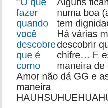
Alguns fica
numa boa (a
tem dignida
Há várias m
descobrir q
chifre… E e
maneira de 
Amor não dá GG e as
maneira
HAUHSUHUEHUAHU