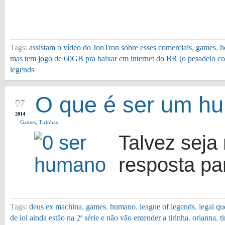
Tags:
assistam o vídeo do JonTron sobre esses comerciais
,
games
,
h
mas tem jogo de 60GB pra baixar em internet do BR (o pesadelo co
legends
OCT
O que é ser um h
07
2014
Games
,
Tirinhas
Talvez seja 
resposta pa
Tags:
deus ex machina
,
games
,
humano
,
league of legends
,
legal q
de lol ainda estão na 2ª série e não vão entender a tirinha
,
orianna
,
t