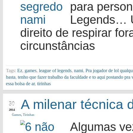
para perso
Legends… U
direito de respirar fo
circunstâncias
Tags:
Ez
,
games
,
league of legends
,
nami
,
Pra jogador de lol qualqu
basta
,
tenho que fazer trabalho da faculdade e to aqui postando pra 
essa bolsa de ar
,
tirinhas
APR
A milenar técnica d
30
2014
Games
,
Tirinhas
Algumas vez