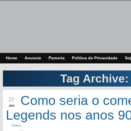
Home
Anuncie
Parceria
Politica de Privacidade
Sej
Tag Archive
FEB
Como seria o come
20
2015
Legends nos anos 9
Games