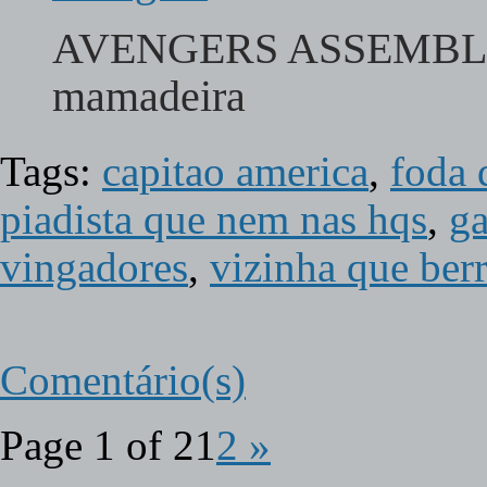
AVENGERS ASSEMBLE…
mamadeira
Tags:
capitao america
,
foda 
piadista que nem nas hqs
,
ga
vingadores
,
vizinha que berr
Comentário(s)
Page 1 of 2
1
2
»