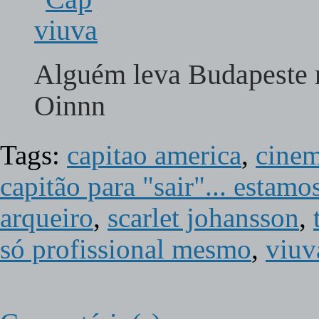
Alguém leva Budapeste 
Oinnn
Tags:
capitao america
,
cine
capitão para "sair"... estam
arqueiro
,
scarlet johansson
,
só profissional mesmo
,
viuv