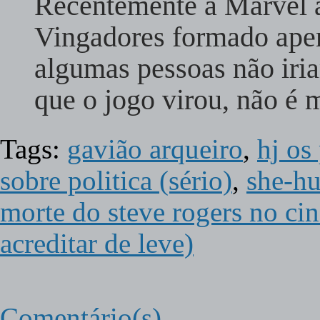
Recentemente a Marvel 
Vingadores formado apen
algumas pessoas não iri
que o jogo virou, não 
Tags:
gavião arqueiro
,
hj os
sobre politica (sério)
,
she-hu
morte do steve rogers no ci
acreditar de leve)
Comentário(s)