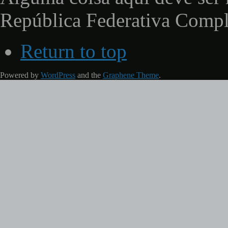
República Federativa Comp
Return to top
Powered by
WordPress
and the
Graphene Theme
.