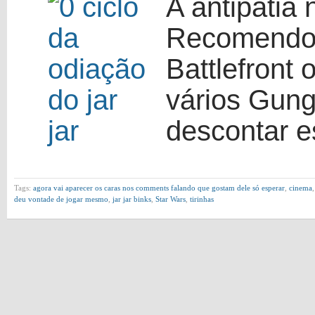
A antipati
Recomendo 
Battlefront
vários Gung
descontar 
Tags:
agora vai aparecer os caras nos comments falando que gostam dele só esperar
,
cinema
deu vontade de jogar mesmo
,
jar jar binks
,
Star Wars
,
tirinhas