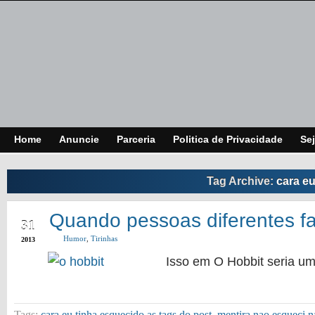
Home
Anuncie
Parceria
Politica de Privacidade
Sej
Tag Archive:
cara eu
JAN
Quando pessoas diferentes f
31
Humor
,
Tirinhas
2013
Isso em O Hobbit seria
Tags:
cara eu tinha esquecido as tags do post
,
mentira nao esqueci n