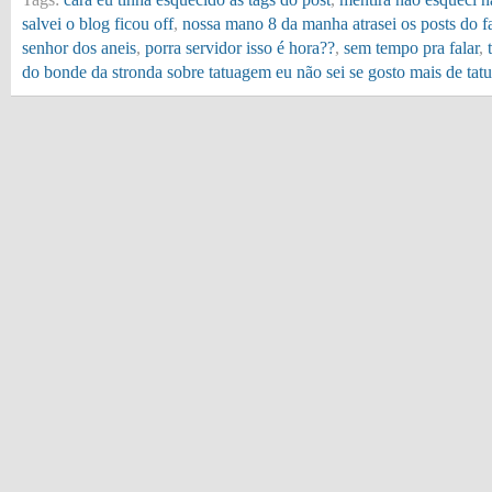
salvei o blog ficou off
,
nossa mano 8 da manha atrasei os posts do 
senhor dos aneis
,
porra servidor isso é hora??
,
sem tempo pra falar
,
do bonde da stronda sobre tatuagem eu não sei se gosto mais de ta