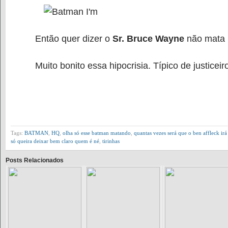
Então quer dizer o
Sr. Bruce Wayne
não mata
Muito bonito essa hipocrisia. Típico de justiceir
Tags:
BATMAN
,
HQ
,
olha só esse batman matando
,
quantas vezes será que o ben affleck irá 
só queira deixar bem claro quem é né
,
tirinhas
Posts Relacionados