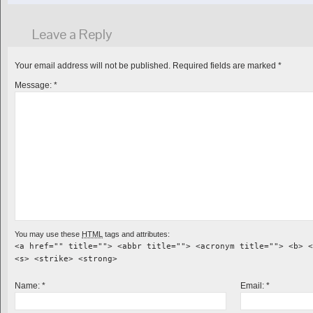
Leave a Reply
Your email address will not be published.
Required fields are marked
*
Message:
*
You may use these
HTML
tags and attributes:
<a href="" title=""> <abbr title=""> <acronym title=""> <b> <
<s> <strike> <strong>
Name:
*
Email:
*