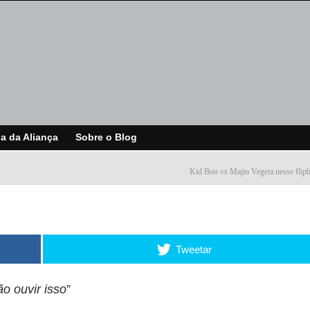
ja da Aliança
Sobre o Blog
Kid Boo vs Majin Vegeta nesse flip
Tweetar
o ouvir isso
”