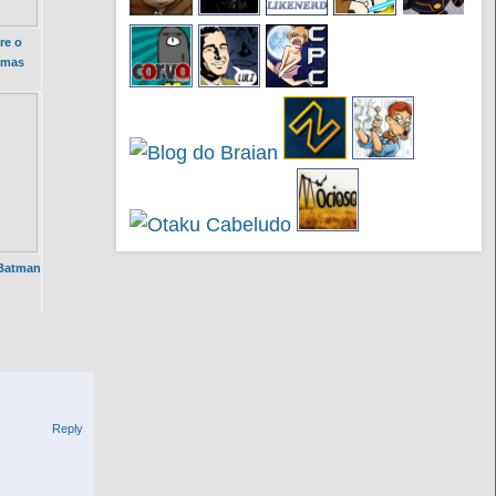
re o
emas
 Batman
Reply