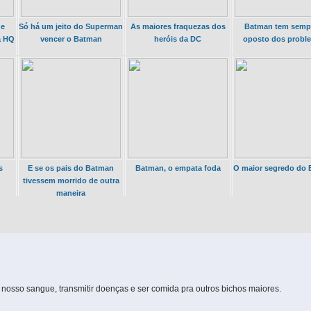
ue
Só há um jeito do Superman
As maiores fraquezas dos
Batman tem semp
a HQ
vencer o Batman
heróis da DC
oposto dos probl
s
E se os pais do Batman
Batman, o empata foda
O maior segredo do
tivessem morrido de outra
maneira
osso sangue, transmitir doenças e ser comida pra outros bichos maiores.