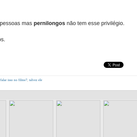
 pessoas mas
pernilongos
não tem esse privilégio.
os.
falar isso no filme?
,
talvez ele