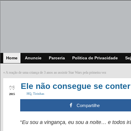
Home
Anuncie
Parceria
Politica de Privacidade
Se
«
A reação de uma criança de 3 anos ao assistir Star Wars pela primeira vez
MAR
Ele não consegue se conter
06
HQ
,
Tirinhas
2015
Compartilhe
“
Eu sou a vingança, eu sou a noite… e todos irã