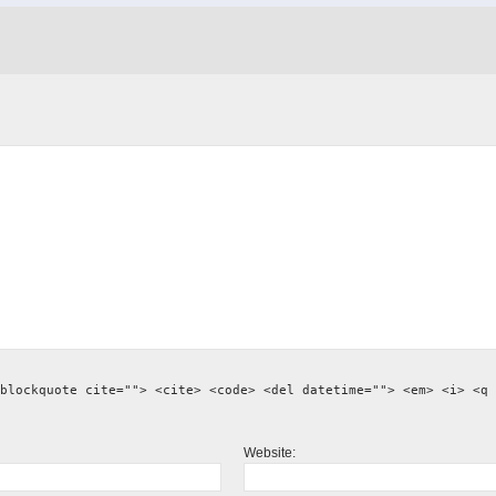
blockquote cite=""> <cite> <code> <del datetime=""> <em> <i> <q 
Website: