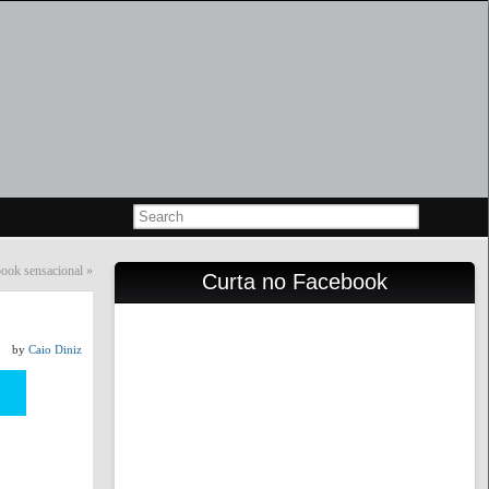
book sensacional
»
Curta no Facebook
by
Caio Diniz