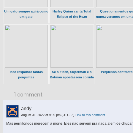
Um gato sempre agirá como
Harley Quinn canta Total
Questionamentos q
um gato
Eclipse of the Heart
nunca veremos em um
Isso responde tantas
Se o Flash, Superman e o
Pequenos contraste
perguntas
Batman apostassem corrida
1 comment
andy
August 31, 2022 at 9:09 pm
(UTC -3)
Link to this comment
Mas pernilongos merecem a morte. Eles não servem pra nada além de chupar n