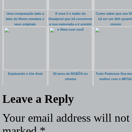
Uma comparação lado a
E esse é o trailer do
Como saber que seu fi
lado de filmes remakes e
Deadpool que irá convencer
irá ser um Sith quand
seus originais
a sua namorada a ir assistir
crescer
o filme com você
Explicando o Um Anel
93 anos de ROBÔS no
Todo Poderoso fica mu
cinema
melhor com o META
Leave a Reply
Your email address will not
marked
*