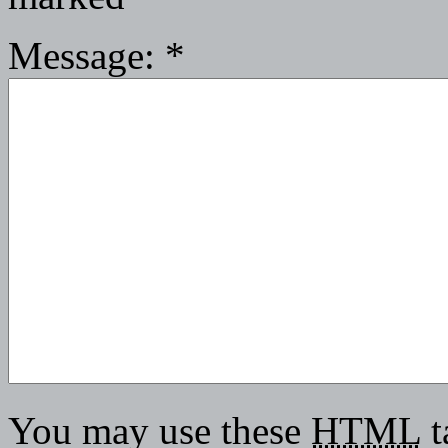
Message:
*
You may use these
HTML
t