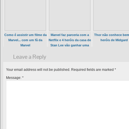
Como é assistir um filme da
Marvel faz parceria com a
Thor não conhece bem
Marvel... com um fã da
Netflix e 4 heróis da casa de
heróis de Midgard
Marvel
Stan Lee vão ganhar uma
série própria
Leave a Reply
Your email address will not be published.
Required fields are marked
*
Message:
*