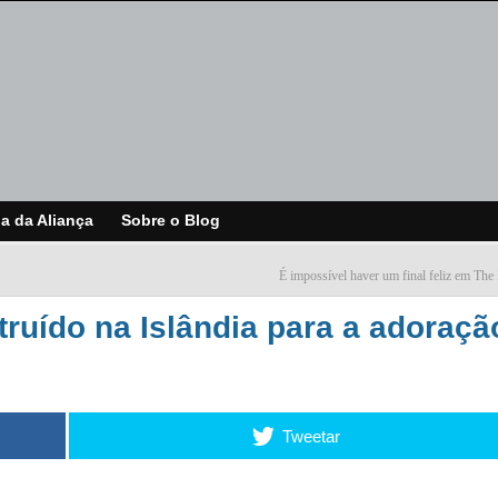
ja da Aliança
Sobre o Blog
É impossível haver um final feliz em The
ruído na Islândia para a adoraçã
Tweetar