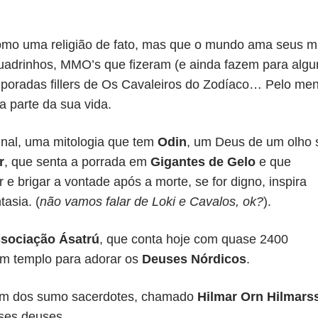
mo uma religião de fato, mas que o mundo ama seus m
adrinhos, MMO’s que fizeram (e ainda fazem para algu
emporadas fillers de Os Cavaleiros do Zodíaco… Pelo me
 parte da sua vida.
nal, uma mitologia que tem
Odin
, um Deus de um olho 
r
, que senta a porrada em
Gigantes de Gelo
e que
 brigar a vontade após a morte, se for digno, inspira
asia. (
não vamos falar de Loki e Cavalos, ok?
).
sociação Ásatrú
, que conta hoje com quase 2400
 um templo para adorar os
Deuses Nórdicos
.
 um dos sumo sacerdotes, chamado
Hilmar Orn Hilmars
sses deuses.