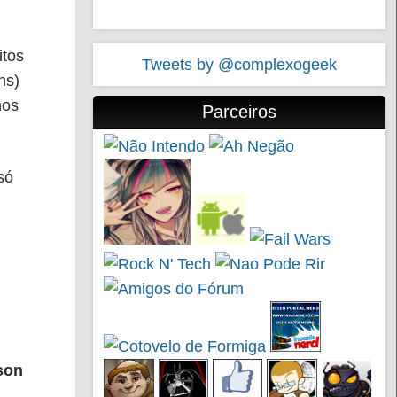
itos
Tweets by @complexogeek
ns)
nos
Parceiros
só
son