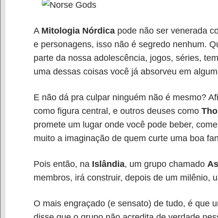
A
Mitologia Nórdica
pode não ser venerada co
e personagens, isso não é segredo nenhum. Qu
parte da nossa adolescência, jogos, séries, t
uma dessas coisas você já absorveu em alguma
E não dá pra culpar ninguém não é mesmo? Afi
como figura central, e outros deuses como
Tho
promete um lugar onde você pode beber, comer e
muito a imaginação de quem curte uma boa fant
Pois então, na
Islândia
, um grupo chamado
As
membros, irá construir, depois de um milênio,
O mais engraçado (e sensato) de tudo, é que
disse que o grupo não acredita de verdade ne