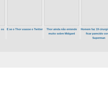
 os
E se o Thor usasse o Twitter
Thor ainda não entende
Homem faz 19 cirurgi
muito sobre Midgard
ficar parecido co
Superman