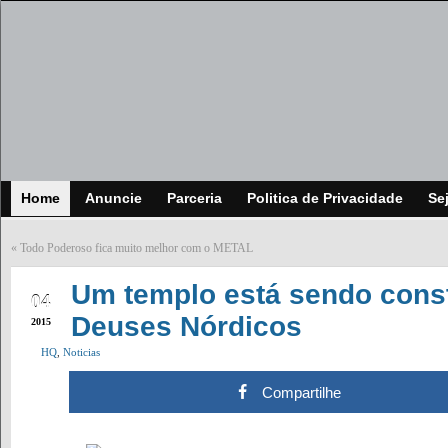
Home
Anuncie
Parceria
Politica de Privacidade
Se
«
Todo Poderoso fica muito melhor com o METAL
FEB
Um templo está sendo const
04
Deuses Nórdicos
2015
HQ
,
Noticias
Compartilhe