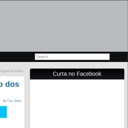
 Legend of Zelda
»
Curta no Facebook
o dos
by
Caio Diniz