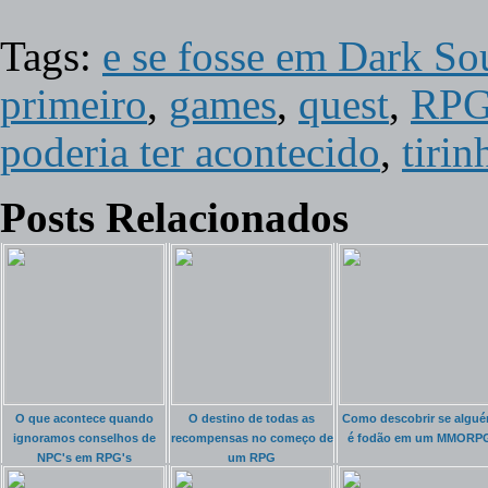
Tags:
e se fosse em Dark Sou
primeiro
,
games
,
quest
,
RP
poderia ter acontecido
,
tirin
Posts Relacionados
O que acontece quando
O destino de todas as
Como descobrir se algu
ignoramos conselhos de
recompensas no começo de
é fodão em um MMORP
NPC's em RPG's
um RPG