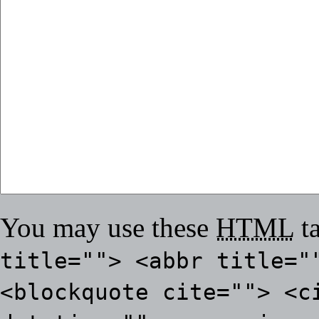
You may use these
HTML
ta
title=""> <abbr title="
<blockquote cite=""> <c