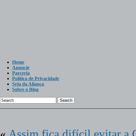
Home
Anuncie
Parceria
Politica de Privacidade
Seja da Aliança
Sobre o Blog
Search
«
Assim fica difícil evitar a