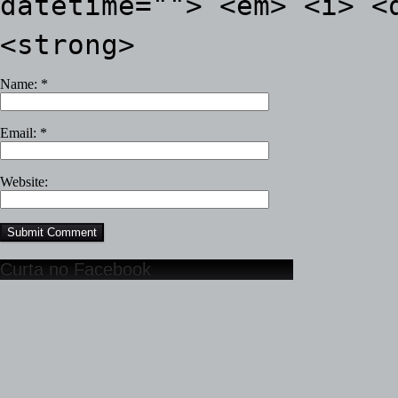
datetime=""> <em> <i> <
<strong>
Name:
*
Email:
*
Website:
Curta no Facebook