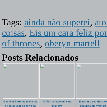
Tags:
ainda não superei
,
ato
coisas
,
Eis um cara feliz po
of thrones
,
oberyn martell
Posts Relacionados
Game of Thrones te ensina
O Montanha é um cara
E assim o seu destino
a não abusar da sorte ao
maneiro
decidido em Westero