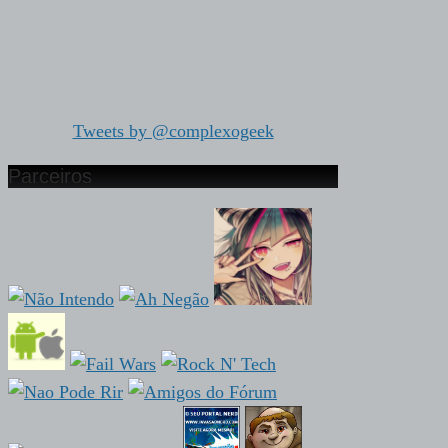
Tweets by @complexogeek
Parceiros