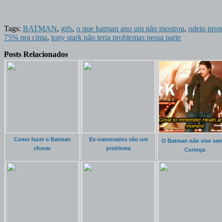
Tags:
BATMAN
,
gifs
,
o que batman ano um não mostrou
,
odeio prom
75% pra cima
,
tony stark não teria problemas nessa parte
Posts Relacionados
Como fazer o Batman
Ex-namorados são um
O Batman não vive se
chorar
problema
Coringa