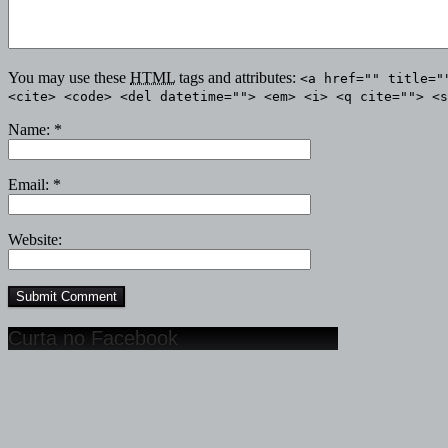
You may use these
HTML
tags and attributes:
<a href="" title="
<cite> <code> <del datetime=""> <em> <i> <q cite=""> <s
Name:
*
Email:
*
Website:
Curta no Facebook