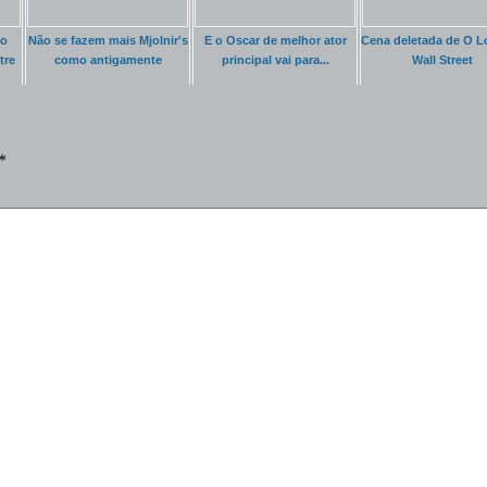
 o
Não se fazem mais Mjolnir's
E o Oscar de melhor ator
Cena deletada de O L
tre
como antigamente
principal vai para...
Wall Street
*