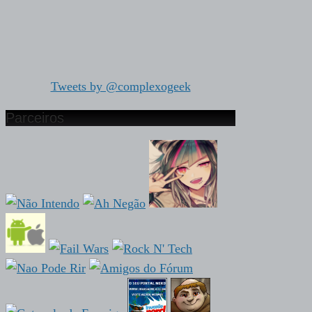
Tweets by @complexogeek
Parceiros