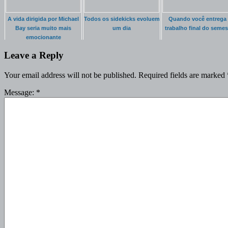
A vida dirigida por Michael
Todos os sidekicks evoluem
Quando você entrega
Bay seria muito mais
um dia
trabalho final do semes
emocionante
Leave a Reply
Your email address will not be published.
Required fields are marked
Message:
*