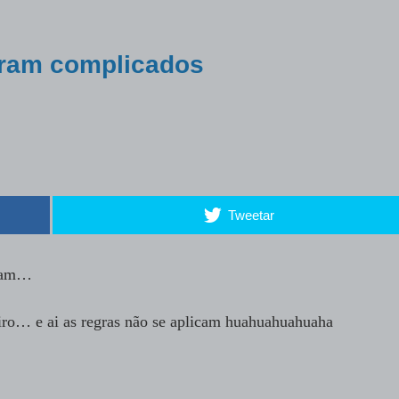
oram complicados
Tweetar
ram…
iro… e ai as regras não se aplicam huahuahuahuaha