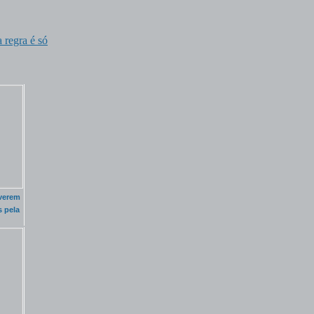
 regra é só
 verem
s pela