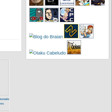
morado
pos