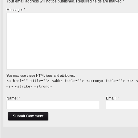
Your email address will not be published.
Required fields are marked
*
Message:
*
You may use these
HTML
tags and attributes:
<a href="" title=""> <abbr title=""> <acronym title=""> <b> <
<s> <strike> <strong>
Name:
*
Email:
*