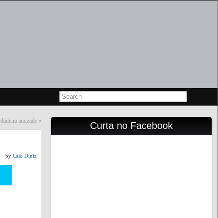
dadeira amizade
»
Curta no Facebook
by
Caio Diniz