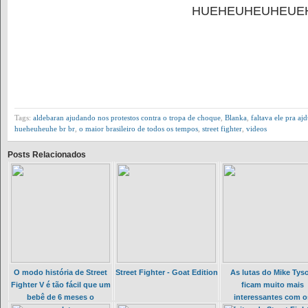
HUEHEUHEUHEUEH
Tags:
aldebaran ajudando nos protestos contra o tropa de choque
,
Blanka
,
faltava ele pra aj
hueheuheuhe br br
,
o maior brasileiro de todos os tempos
,
street fighter
,
videos
Posts Relacionados
O modo história de Street
Street Fighter - Goat Edition
As lutas do Mike Tys
Fighter V é tão fácil que um
ficam muito mais
bebê de 6 meses o
interessantes com o