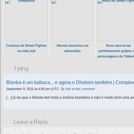
completou
efeitos de Street Figh
Combos de Street Fighter
Akuma encontra um
Esse cara recria
na vida real
adversário
perfeitamente golpes 
personagens de Tekke
vida real
1 ping
Blanka é um babaca... e agora o Dhalsim também | Comple
September 9, 2013 at 4:56 pm
(UTC -3)
Link to this comment
[…] já viu que o Blanka tem toda a malícia brasileira e não é muito bem uma 
Leave a Reply