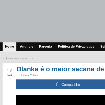
Home
Anuncie
Parceria
Politica de Privacidade
Se
«
Quanto mais você oferece
JUN
Blanka é o maior sacana de
18
Games
,
Vídeos
2013
Compartilhe