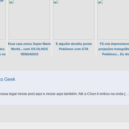
ter
Esse cara zerou Super Mario
E alguém decidiu juntar
Fã cria impression
dos
World... com OS OLHOS
Pokémon com GTA
projeções holográfi
n na
VENDADOS
Pokémon... Eu di
HOLOGRAMAS 
POKÉMON
xo Geek
pessoa legal nesse post aqui e nesse aqui também. Até a Chun-li entrou na onda […