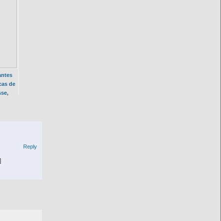
antes
cas de
sse,
DE
Reply
]