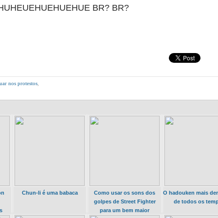
UHEUEHUEHUEHUE BR? BR?
duar nos protestos
,
on
Chun-li é uma babaca
Como usar os sons dos
O hadouken mais de
golpes de Street Fighter
de todos os tem
s
para um bem maior