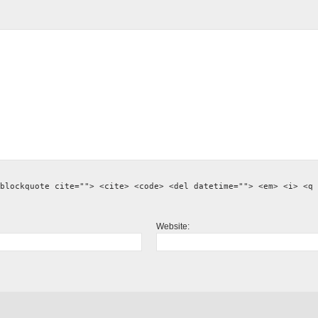
blockquote cite=""> <cite> <code> <del datetime=""> <em> <i> <q 
Website: