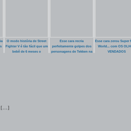
ia
O modo história de Street
Esse cara recria
Esse cara zerou Super 
s
Fighter V é tão fácil que um
perfeitamente golpes dos
World... com OS OL
bebê de 6 meses o
personagens de Tekken na
VENDADOS
completou
vida real
 […]