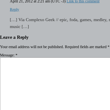
April 21, 2012 at 2:21 am
(UTC -3)
Link to this comment
Reply
[…] Via Complexo Geek // epic, foda, games, medley, m
music […]
Leave a Reply
Your email address will not be published.
Required fields are marked
*
Message:
*