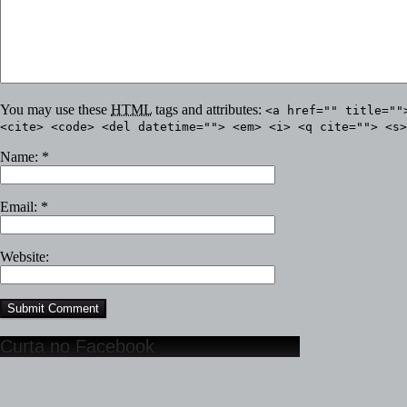
You may use these
HTML
tags and attributes:
<a href="" title=""
<cite> <code> <del datetime=""> <em> <i> <q cite=""> <s>
Name:
*
Email:
*
Website:
Curta no Facebook