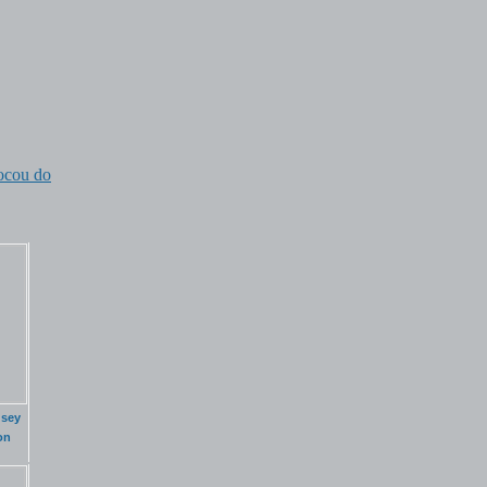
tocou do
dsey
on