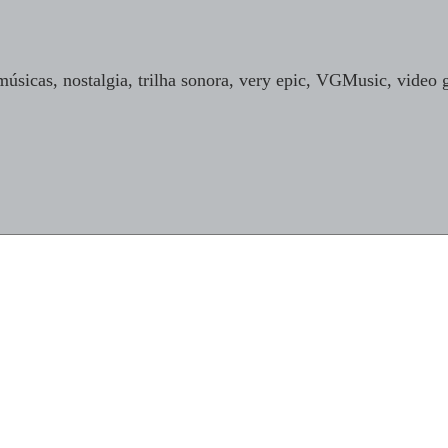
úsicas, nostalgia, trilha sonora, very epic, VGMusic, video