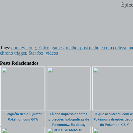
Épico
Tags:
donkey kong
,
Epico
,
games
,
melhor post de hoje com certeza
,
me
chrono trigger
,
Star fox
,
videos
Posts Relacionados
E alguém decidiu juntar
Fã cria impressionantes
O que aconteceu com o
Pokémon com GTA
projeções holográficas de
Pokémons dragões depo
Pokémon... Eu disse,
de Pokemon X & Y
HOLOGRAMAS DE