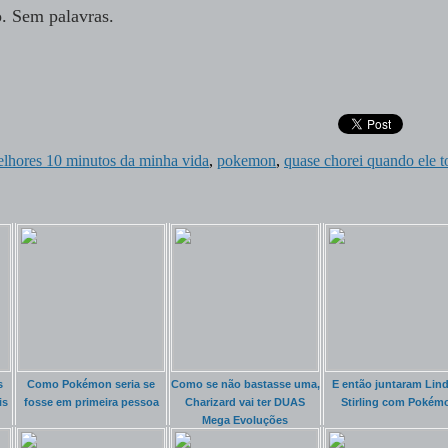
. Sem palavras.
lhores 10 minutos da minha vida
,
pokemon
,
quase chorei quando ele 
s
Como Pokémon seria se
Como se não bastasse uma,
E então juntaram Lin
is
fosse em primeira pessoa
Charizard vai ter DUAS
Stirling com Pokém
Mega Evoluções