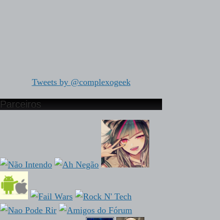
Tweets by @complexogeek
Parceiros