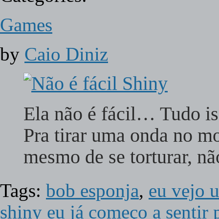
Games
by
Caio Diniz
Ela não é fácil… Tudo is
Pra tirar uma onda no mo
mesmo de se torturar, 
Tags:
bob esponja
,
eu vejo 
shiny eu já começo a sentir 